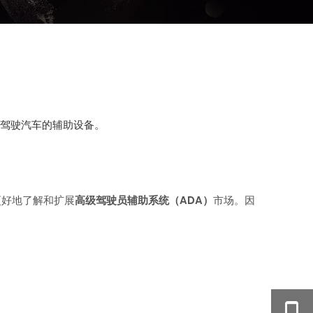
人驾驶汽车的辅助设备。
更好地了解和扩展
高级驾驶员辅助系统（ADA）
市场。因