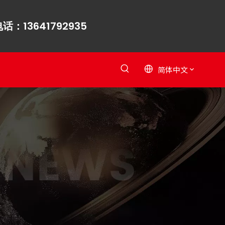
话：13641792935
简体中文