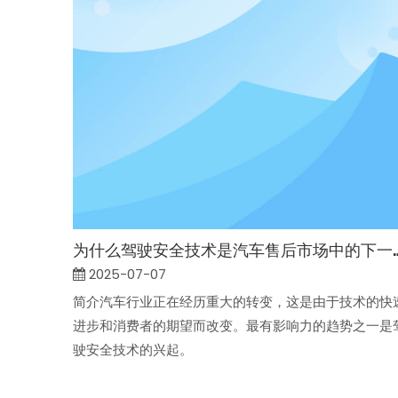
为什么驾驶安全技术是汽车
2025-07-07
简介汽车行业正在经历重大的转变，这是由于技术的快
进步和消费者的期望而改变。最有影响力的趋势之一是
驶安全技术的兴起。