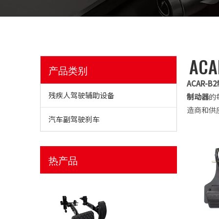
AC
产品类别
ACAR-B
残疾人驾驶辅助设备
制动器
的
造商和供
汽车副驾驶刹车
热产品
ACAR-F1-2Mini脚控制的油门扩展装置