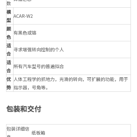
数
模
ACAR-W2
型
颜
有黑色或铬
色
适
寻求增强转向控制的个人
合
适
所有汽车型号的普遍拟合
合
优
人体工程学的抓地力，光滑的转向，可扩展的功能，用于
势
指示器，号角等。
包装和交付
包装详细信
纸板箱
息