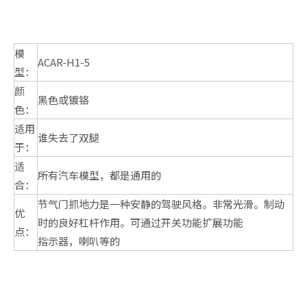
模
ACAR-H1-5
型：
颜
黑色或镀铬
色：
适用
谁失去了双腿
于：
适
所有汽车模型，都是通用的
合：
节气门抓地力是一种安静的驾驶风格。非常光滑。制动
优
时的良好杠杆作用。可通过开关功能扩展功能
点：
指示器，喇叭等的