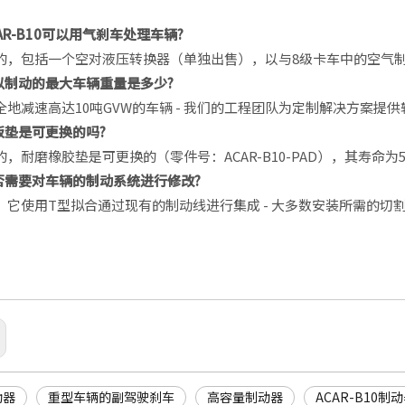
AR-B10可以用气刹车处理车辆
?
的，包括一个空对液压转换器（单独出售），以与8级卡车中的空气
以制动的最大车辆重量是多少
?
全地减速高达10吨GVW的车辆 - 我们的工程团队为定制解决方案提
板垫是可更换的吗
?
的，耐磨橡胶垫是可更换的（零件号：ACAR-B10-PAD），其寿命为5
否需要对车辆的制动系统进行修改
?
，它使用T型拟合通过现有的制动线进行集成 - 大多数安装所需的切
动器
重型车辆的副驾驶刹车
高容量制动器
ACAR-B10制