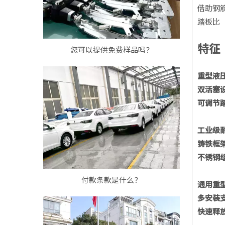
借助钢
踏板比（
特征
您可以提供免费样品吗？
重型液
双活塞
可调节
工业级
铸铁框
不锈钢
付款条款是什么？
通用重
多安装
快速释