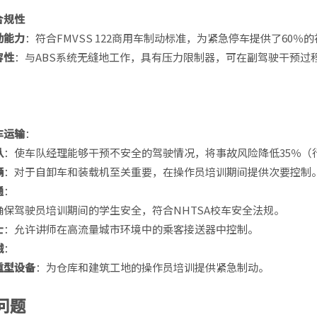
合规性
动能力
：符合FMVSS 122商用车制动标准，为紧急停车提供了60％
容性
：与ABS系统无缝地工作，具有压力限制器，可在副驾驶干预过
车运输
：
队
：使车队经理能够干预不安全的驾驶情况，将事故风险降低35％（
辆
：对于自卸车和装载机至关重要，在操作员培训期间提供次要控制
通
：
确保驾驶员培训期间的学生安全，符合NHTSA校车安全法规。
士
：允许讲师在高流量城市环境中的乘客接送器中控制。
械
：
重型设备
：为仓库和建筑工地的操作员培训提供紧急制动。
问题