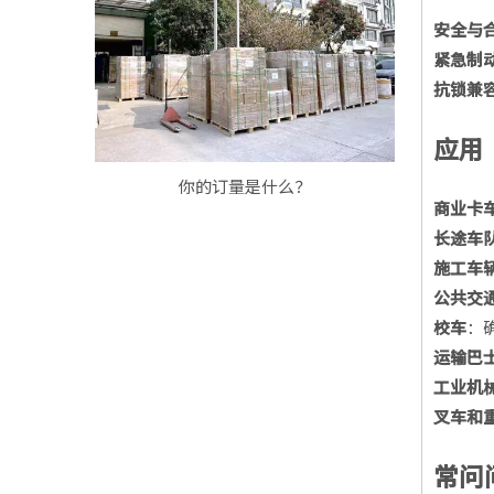
安全与
紧急制
抗锁兼
应用
你的订量是什么？
商业卡
长途车
施工车
公共交
校车
：
运输巴
工业机
叉车和
常问