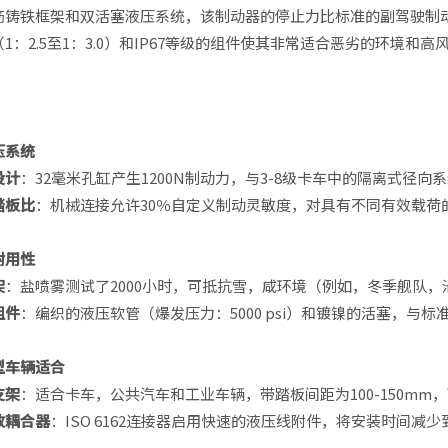
筋铸铁框架和双活塞液压系统，该制动器的停止力比标准的副驾驶制动器
1：2.5至1：3.0）和IP67等级的组件使其非常适合恶劣的环境和高
压系统
设计
：32毫米孔缸产生1200N制动力，与3-8级卡车中的隔离式径向
踏板比
：机械连接允许30％自定义制动灵敏度，对具有不同有效载荷
耐用性
架
：盐喷雾测试了2000小时，可抵抗雪，咸环境（例如，冬季舰队
组件
：编织的液压软管（爆发压力：5000 psi）和镀镍的活塞，与标
型车辆适合
支架
：适合卡车，公共汽车和工业车辆，带踏板间距为100-150mm
放耦合器
：ISO 6162连接器启用快速的液压线附件，将安装时间减