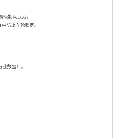
的初级制动武力。
程中防止车轮锁定。
行业数据）。
。