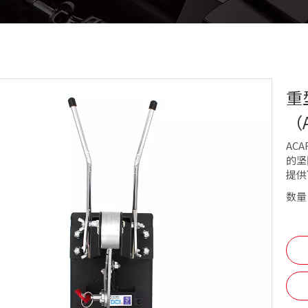
重
（A
AC
的坚
提供
数量