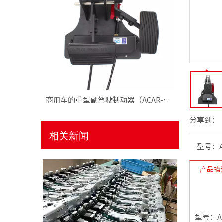
刹车
商用车的重型副驾驶制动器（ACAR-B2）
分享到：
相关新闻
型号：
产品描
型号：AC