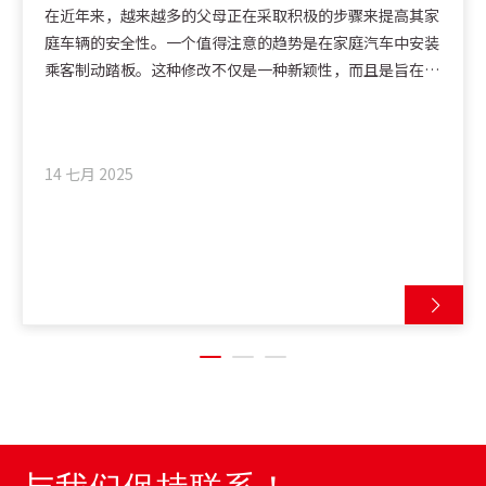
驾驶刹车踏板
在近年来，越来越多的父母正在采取积极的步骤来提高其家
庭车辆的安全性。一个值得注意的趋势是在家庭汽车中安装
乘客制动踏板。这种修改不仅是一种新颖性，而且是旨在提
高整体安全性的重大升级，尤其是当年轻驾驶员在方向盘后
面时。
14 七月 2025
与我们保持联系！